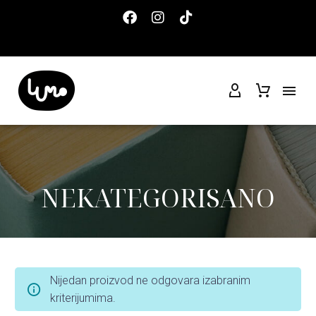
NEKATEGORISANO
Nijedan proizvod ne odgovara izabranim
kriterijumima.