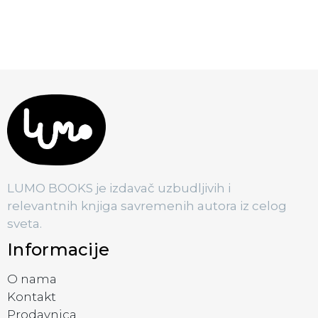
LUMO BOOKS je izdavač uzbudljivih i
relevantnih knjiga savremenih autora iz celog
sveta.
Informacije
O nama
Kontakt
Prodavnica