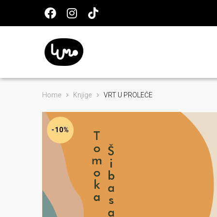
Home
Knjige
VRT U PROLEĆE
-10%