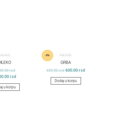
KNJIGE
KNJIGE
-8%
MLEKO
GRBA
600.00
rsd
80.00
rsd
650.00
rsd
00.00
rsd
Dodaj u korpu
aj u korpu