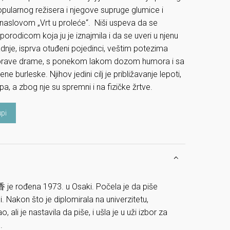
popularnog režisera i njegove supruge glumice i
 naslovom „Vrt u proleće“. Niši uspeva da se
porodicom koja ju je iznajmila i da se uveri u njenu
adnje, isprva otuđeni pojedinci, veštim potezima
i prave drame, s ponekom lakom dozom humora i sa
burleske. Njihov jedini cilj je približavanje lepoti,
upa, a zbog nje su spremni i na fizičke žrtve.
pi
rođena 1973. u Osaki. Počela je da piše
li. Nakon što je diplomirala na univerzitetu,
o, ali je nastavila da piše, i ušla je u uži izbor za
.