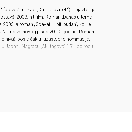
 (prevođen i kao „Dan na planeti“) objavljen joj
 postavši 2003. hit film. Roman „Danas u tome
006, a roman „Spavati ili biti budan“, koji je
u Noma za novog pisca 2010. godine. Roman
o niva), posle čak tri uzastopne nominacije,
iju u Japanu Nagradu „Akutagava“ 151. po redu.
isac.