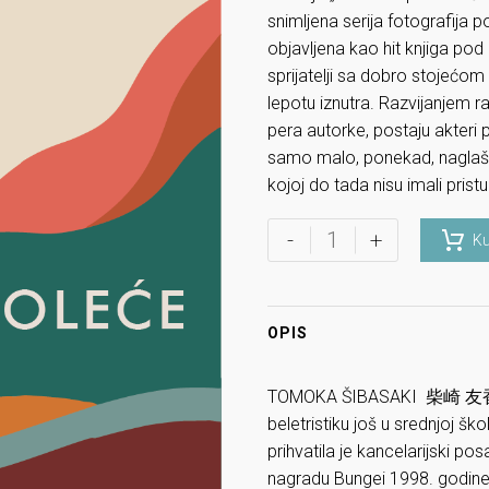
snimljena serija fotografija 
objavljena kao hit knjiga pod
sprijatelji sa dobro stojećom 
lepotu iznutra. Razvijanjem r
pera autorke, postaju akter
samo malo, ponekad, naglašene 
kojoj do tada nisu imali prist
-
+
Ku
OPIS
TOMOKA ŠIBASAKI 柴崎 友香 je 
beletristiku još u srednjoj ško
prihvatila je kancelarijski posa
nagradu Bungei 1998. godine