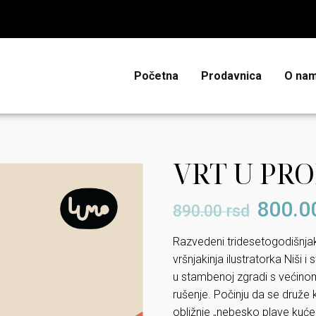
Početna
Prodavnica
O na
VRT U PR
800.0
890.00
rsd
Razvedeni tridesetogodišnjak
vršnjakinja ilustratorka Niši 
u stambenoj zgradi s većinom
rušenje. Počinju da se druže
obližnje „nebesko plave kuće“