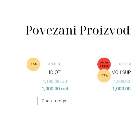
Povezani Proizvod
OUT OF
KNJIGE
KNJIG
-16%
STOCK
IDIOT
MOJ SU
-17%
1,190.00
rsd
1,200.0
1,000.00
rsd
1,000.0
Dodaj u korpu