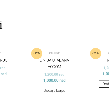
i
E
KNJIGE
-17%
-22%
PRUG
LINIJA UTABANA
HODOM
0
rsd
1,2
0
rsd
1,0
1,200.00
rsd
1,000.00
rsd
Dod
Dodaj u korpu