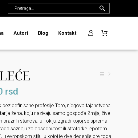
ma
Autori
Blog
Kontakt
OLEĆE
0
rsd
 bez definisane profesije Taro, njegova tajanstvena
i starija žena, koju nazivaju samo gospođa Zmija, žive
 praznih stanova, u Tokiju, zgradi kojoj se sprema
 kada saznaju za opsednutost ilustratorke lepotom
, u evropskom stilu, u kojoj je dve decenije pre toga