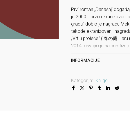
Prvi roman „Današnji događaj“
je 2000. i brzo ekranizovan,
gradu“ dobio je nagradu Meks 2
takođe ekranizovan, nagrad
„Vrt u proleće“ ( 春の庭 Haru n
2014. osvojio je najprestižn
Sada živi kao profesionalni p
INFORMACIJE
Kategorija:
Knjige